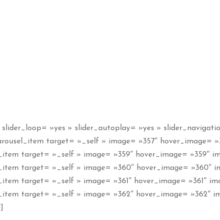
slider_loop= »yes » slider_autoplay= »yes » slider_navigati
arousel_item target= »_self » image= »357″ hover_image= »3
l_item target= »_self » image= »359″ hover_image= »359″ ima
l_item target= »_self » image= »360″ hover_image= »360″ im
_item target= »_self » image= »361″ hover_image= »361″ ima
l_item target= »_self » image= »362″ hover_image= »362″ im
]