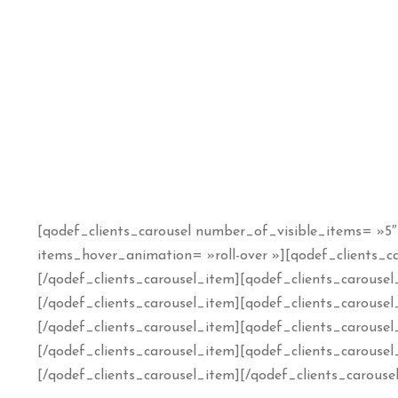
[qodef_clients_carousel number_of_visible_items= »5″ 
items_hover_animation= »roll-over »][qodef_clients_c
[/qodef_clients_carousel_item][qodef_clients_carouse
[/qodef_clients_carousel_item][qodef_clients_carouse
[/qodef_clients_carousel_item][qodef_clients_carousel
[/qodef_clients_carousel_item][qodef_clients_carouse
[/qodef_clients_carousel_item][/qodef_clients_carousel