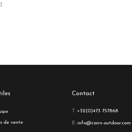
]
iles
Contact
T:
+32(0)473 757868
uipe
s de vente
E:
info@cairn-outdoor.com