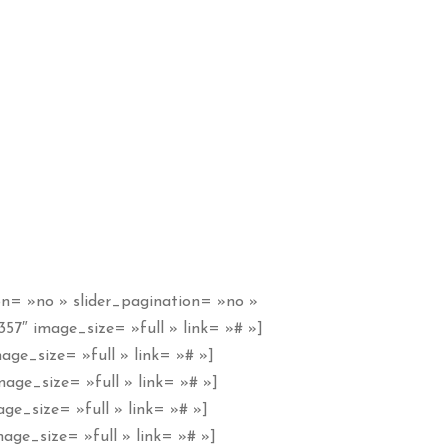
on= »no » slider_pagination= »no »
57″ image_size= »full » link= »# »]
ge_size= »full » link= »# »]
age_size= »full » link= »# »]
ge_size= »full » link= »# »]
age_size= »full » link= »# »]