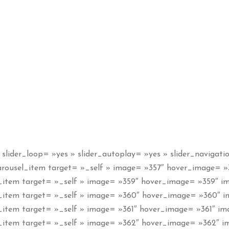
slider_loop= »yes » slider_autoplay= »yes » slider_navigati
arousel_item target= »_self » image= »357″ hover_image= »3
l_item target= »_self » image= »359″ hover_image= »359″ ima
l_item target= »_self » image= »360″ hover_image= »360″ im
_item target= »_self » image= »361″ hover_image= »361″ ima
l_item target= »_self » image= »362″ hover_image= »362″ im