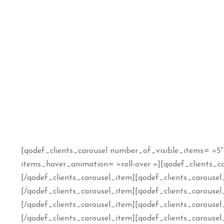
[qodef_clients_carousel number_of_visible_items= »5″ 
items_hover_animation= »roll-over »][qodef_clients_c
[/qodef_clients_carousel_item][qodef_clients_carouse
[/qodef_clients_carousel_item][qodef_clients_carouse
[/qodef_clients_carousel_item][qodef_clients_carousel
[/qodef_clients_carousel_item][qodef_clients_carouse