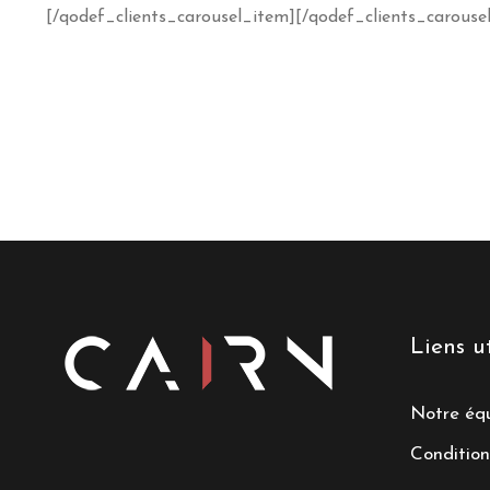
[/qodef_clients_carousel_item][/qodef_clients_carousel
Liens ut
Notre éq
Condition