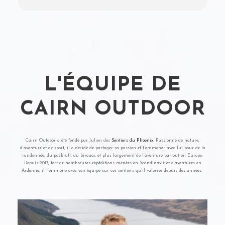
L'ÉQUIPE DE
CAIRN OUTDOOR
Cairn Outdoor a été fondé par Julien des
Sentiers du Phoenix
. Passionné de nature,
d’aventure et de sport, il a décidé de partager sa passion et t’emmener avec lui pour de la
randonnée, du packraft, du bivouac et plus largement de l’aventure partout en Europe.
Depuis 2017, fort de nombreuses expéditions menées en Scandinavie et d’aventures en
Ardenne, il t’emmène avec son équipe sur ces sentiers qu’il valorise depuis des années.