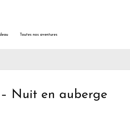
deau
Toutes nos aventures
 – Nuit en auberge