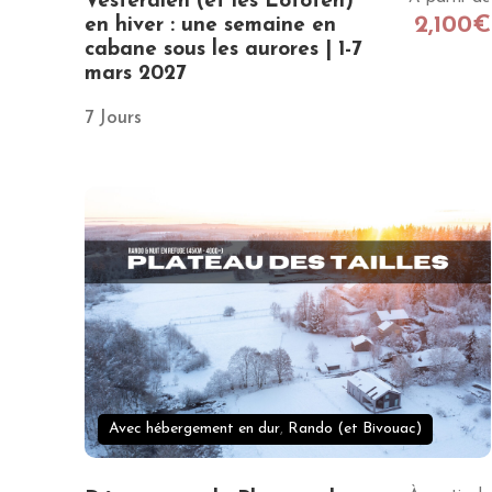
Vesterålen (et les Lofoten)
2,100€
en hiver : une semaine en
cabane sous les aurores | 1-7
mars 2027
7 Jours
Avec hébergement en dur
,
Rando (et Bivouac)