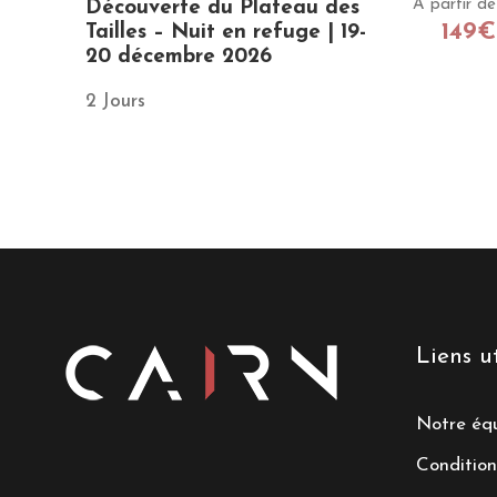
À partir de
Découverte du Plateau des
149€
Tailles – Nuit en refuge | 19-
20 décembre 2026
2 Jours
Liens ut
Notre éq
Condition