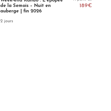
Week-end Rando : L’épopée
189€
de la Semois – Nuit en
auberge | fin 2026
2 jours