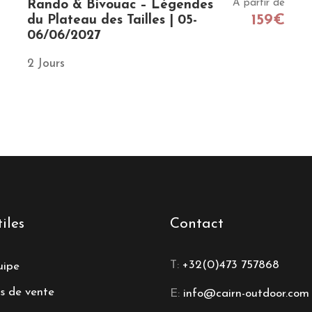
À partir de
Rando & Bivouac – Légendes
159€
du Plateau des Tailles | 05-
06/06/2027
2 Jours
iles
Contact
T:
+32(0)473 757868
uipe
s de vente
E:
info@cairn-outdoor.com