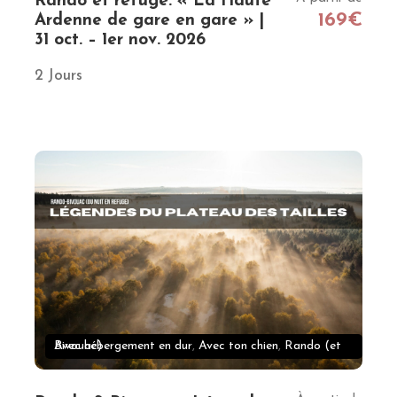
Rando et refuge: « La Haute
169€
Ardenne de gare en gare » |
31 oct. – 1er nov. 2026
2 Jours
Avec hébergement en dur
Rando (et Bivouac)
,
Avec ton chien
,