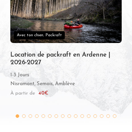
Rando (et Bivouac)
Randonnée et brame du cerf en
Ardenne | 2026
1 Jour
Pisserotte
À partir de
69€