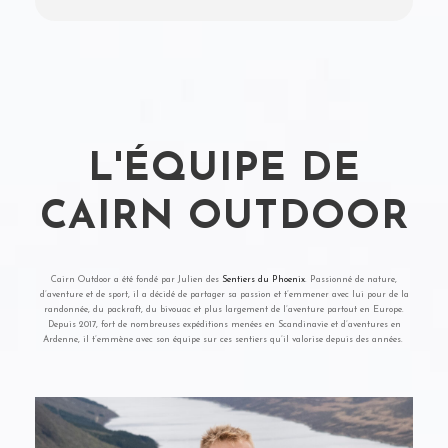
L'ÉQUIPE DE
CAIRN OUTDOOR
Cairn Outdoor a été fondé par Julien des
Sentiers du Phoenix
. Passionné de nature,
d’aventure et de sport, il a décidé de partager sa passion et t’emmener avec lui pour de la
randonnée, du packraft, du bivouac et plus largement de l’aventure partout en Europe.
Depuis 2017, fort de nombreuses expéditions menées en Scandinavie et d’aventures en
Ardenne, il t’emmène avec son équipe sur ces sentiers qu’il valorise depuis des années.